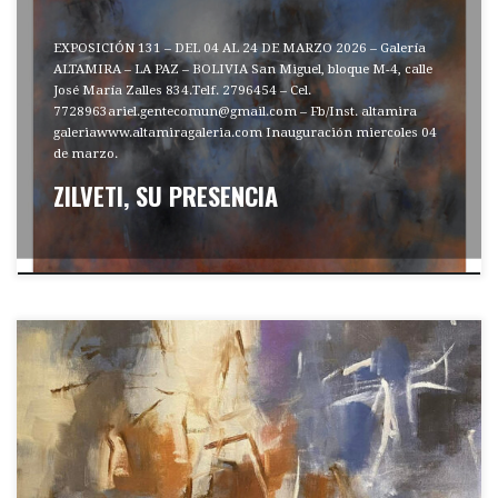
EXPOSICIÓN 131 – DEL 04 AL 24 DE MARZO 2026 – Galería
ALTAMIRA – LA PAZ – BOLIVIA San Miguel, bloque M-4, calle
José María Zalles 834.Telf. 2796454 – Cel.
7728963ariel.gentecomun@gmail.com – Fb/Inst. altamira
galeriawww.altamiragaleria.com Inauguración miercoles 04
de marzo.
ZILVETI, SU PRESENCIA
Né dans la ville de l'Illimani [La Paz] en 1941, Luis Zilveti est l'un
des artistes boliviens contemporains les plus marquants. Peintre,
dessinateur, muraliste et graveur, il vit à Paris depuis 1967.