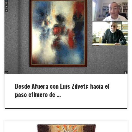
Mauricio O. Ríos, Brújula Digital - 06 juin 2021
https://brujuladigital.net/cultura/desde-afuera-con-luis-zilveti-hacia-
el-paso-efimero-de-la-existencia
Desde Afuera con Luis Zilveti: hacia el
paso efímero de …