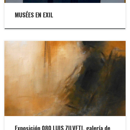
MUSÉES EN EXIL
…la pintura hacia su esencia elemental… Galería de arte
ALTAMIRALa Paz: San Miguel, bloque m-4, calle José María Zalles
834. Tel. 2796454.Santa Cruz: Hotel Camino Real – Av. San Martín y
4to Anillo, Equipetrol Norte – Tel. 75666001. Luis Zilveti nació en La
Paz, Bolivia, en 1941. Pintor y muralista. […]
Exposición 080 LUIS ZILVETI, galería de