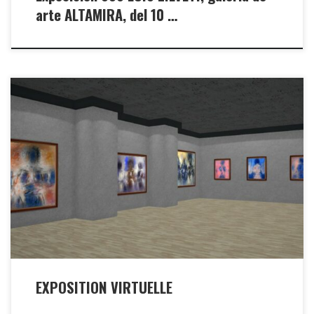
arte ALTAMIRA, del 10 …
El crítico Harold Suarez LIapiz dijo que « el lenguaje lírico del color
de las tenues formas de Zilveti se impone a lo evidente y real ». Por
su parte, el escritor, poeta y cineasta, Alfonso Gumucio Dagrón
destacó la manera que tiene de « bordear la abstracciôn sin perder
jamás la sugerencia de la figura […]
EXPOSITION VIRTUELLE