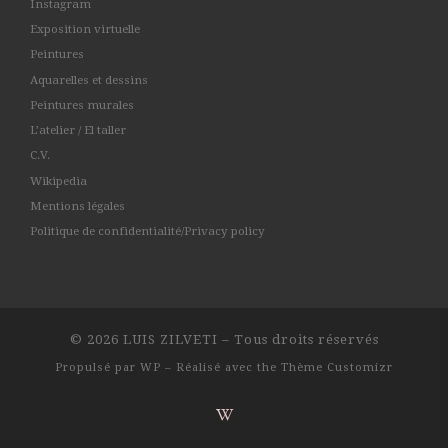
Instagram
Exposition virtuelle
Peintures
Aquarelles et dessins
Peintures murales
L’atelier / El taller
C.V.
Wikipedia
Mentions légales
Politique de confidentialité/Privacy policy
© 2026
LUIS ZILVETI
– Tous droits réservés
Propulsé par
WP
– Réalisé avec the
Thème Customizr