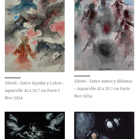
Zilveti – Entre santos y difuntos
Zilveti – Entre Águilas y Lobos –
– Aquarelle 42 x 29,7 cm Paris
aquarelle 42 x 29,7 cm Paris 5
Nov 2024
Nov 2024