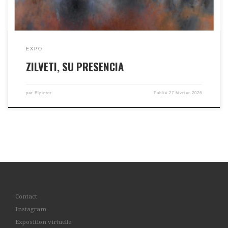
EXPO
ZILVETI, SU PRESENCIA
par
Elpintor
Publié
27 février 2026
Contact
Instagram
Exposition virtuelle