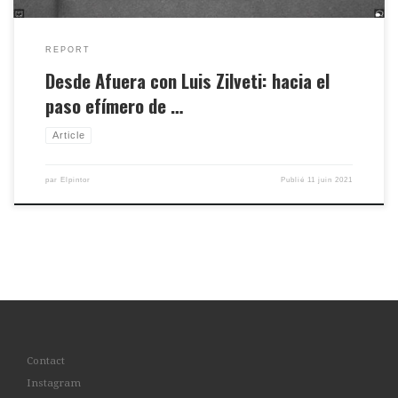
REPORT
Desde Afuera con Luis Zilveti: hacia el
paso efímero de …
Article
par
Elpintor
Publié
11 juin 2021
Contact
Instagram